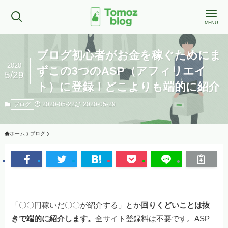
MENU
ブログ初心者がお金を稼ぐためにま
2020
ずこの3つのASP（アフィリエイ
5/29
ト）に登録！どこよりも端的に紹介
2020-05-22
2020-05-29
ブログ
ホーム
ブログ
「〇〇円稼いだ〇〇が紹介する」とか
回りくどいことは抜
きで端的に紹介します。
全サイト登録料は不要です。ASP