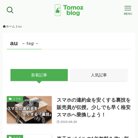
MENU
ホーム
au
au
– tag –
新着記事
人気記事
スマホの違約金を安くする裏技を
スマホ
販売員が伝授。少しでも早く格安
スマホへ乗換しよう！
2020-06-26
スマホ