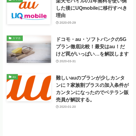
楽天モバイルの1年無料を使い倒
した後にUQmobileに移行すべき
理由
2020-05-29
ドコモ・au・ソフトバンクの5G
スマホ
プラン徹底比較！最安はau！だ
けど罠がいっぱい…を解説します
2020-03-31
難しいauのプランが少しカンタ
au
ンに？家族割プラスの加入条件が
カンタンになったのでベテラン販
売員が解説する。
2020-01-20