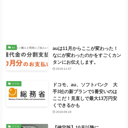
auは11月からここが変わった！
au
なにが変わったのかをすごくカン
タンにお伝えします。
2019-11-07
ドコモ、au、ソフトバンク 大
スマホ
手3社の新プランで1番安いのは
ここだ！見直しで最大13万円安
くできるかも
2019-09-19
【確定版】10月以降に
スマホ