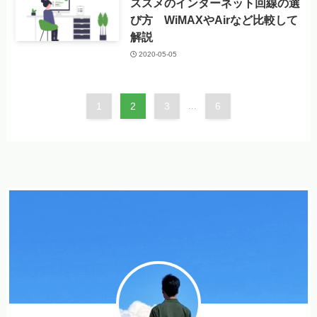
ススメのインターネット回線の選
び方 WiMAXやAirなど比較して
解説
2020-05-05
1
2
3
...
6