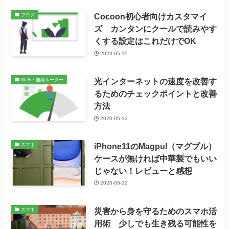
Cocoon初心者向けカスタマイ
ブログ
ズ カンタンにクールで読みやす
くする設定はこれだけでOK
2020-05-15
光インターネットの速度を改善す
Wi-Fi・無線ルーター
るためのチェックポイントと改善
方法
2020-05-13
iPhone11のMagpul（マグプル）
スマホ
ケースが無ければ中華製でもいい
じゃない！レビューと感想
2020-05-12
災害から身を守るためのスマホ活
スマホ
用術 少しでも生き残る可能性を